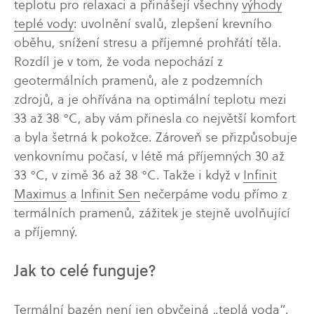
teplotu pro relaxaci a přinášejí všechny
výhody
teplé vody
: uvolnění svalů, zlepšení krevního
oběhu, snížení stresu a příjemné prohřátí těla.
Rozdíl je v tom, že voda nepochází z
geotermálních pramenů, ale z podzemních
zdrojů, a je ohřívána na optimální teplotu mezi
33 až 38 °C, aby vám přinesla co největší komfort
a byla šetrná k pokožce. Zároveň se přizpůsobuje
venkovnímu počasí, v létě má příjemných 30 až
33 °C, v zimě 36 až 38 °C. Takže i když v
Infinit
Maximus
a
Infinit Sen
nečerpáme vodu přímo z
termálních pramenů, zážitek je stejně uvolňující
a příjemný.
Jak to celé funguje?
Termální bazén není jen obyčejná „teplá voda“.