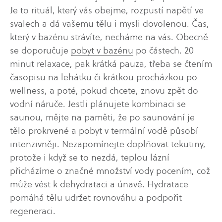
Je to rituál, který vás obejme, rozpustí napětí ve
svalech a dá vašemu tělu i mysli dovolenou. Čas,
který v bazénu strávíte, necháme na vás. Obecně
se doporučuje
pobyt v bazénu
po částech. 20
minut relaxace, pak krátká pauza, třeba se čtením
časopisu na lehátku či krátkou procházkou po
wellness, a poté, pokud chcete, znovu zpět do
vodní náruče. Jestli plánujete kombinaci se
saunou, mějte na paměti, že po saunování je
tělo prokrvené a pobyt v termální vodě působí
intenzivněji. Nezapomínejte doplňovat tekutiny,
protože i když se to nezdá, teplou lázní
přicházíme o značné množství vody pocením, což
může vést k dehydrataci a únavě. Hydratace
pomáhá tělu udržet rovnováhu a podpořit
regeneraci.