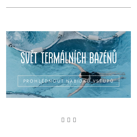
svět termálních bazénů
PROHLÉDNOUT NABÍDKU VSTUPŮ