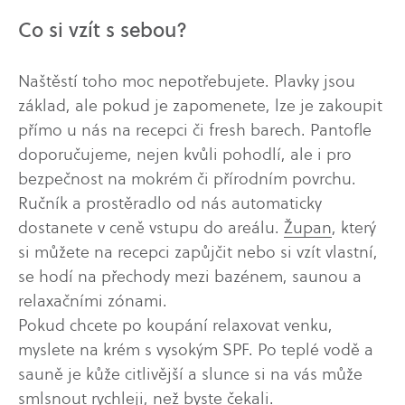
Co si vzít s sebou?
Naštěstí toho moc nepotřebujete. Plavky jsou
základ, ale pokud je zapomenete, lze je zakoupit
přímo u nás na recepci či fresh barech. Pantofle
doporučujeme, nejen kvůli pohodlí, ale i pro
bezpečnost na mokrém či přírodním povrchu.
Ručník a prostěradlo od nás automaticky
dostanete v ceně vstupu do areálu.
Župan
, který
si můžete na recepci zapůjčit nebo si vzít vlastní,
se hodí na přechody mezi bazénem, saunou a
relaxačními zónami.
Pokud chcete po koupání relaxovat venku,
myslete na krém s vysokým SPF. Po teplé vodě a
sauně je kůže citlivější a slunce si na vás může
smlsnout rychleji, než byste čekali.