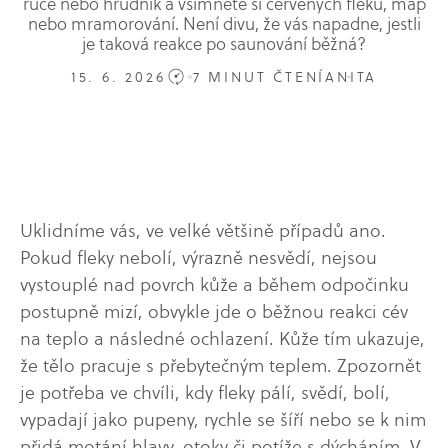
ruce nebo hrudník a všimnete si červených fleků, map
nebo mramorování. Není divu, že vás napadne, jestli
je taková reakce po saunování běžná?
15. 6. 2026
7 MINUT ČTENÍ
ANITA
Uklidníme vás, ve velké většině případů ano.
Pokud fleky nebolí, výrazně nesvědí, nejsou
vystouplé nad povrch kůže a během odpočinku
postupně mizí, obvykle jde o běžnou reakci cév
na teplo a následné ochlazení. Kůže tím ukazuje,
že tělo pracuje s přebytečným teplem. Zpozornět
je potřeba ve chvíli, kdy fleky pálí, svědí, bolí,
vypadají jako pupeny, rychle se šíří nebo se k nim
přidá motání hlavy, otoky či potíže s dýcháním. V