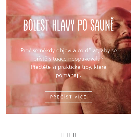
bolest hlavy po sauně
Proč se někdy objeví a co dělat, aby se
přístě situace neopakovala?
Přečtěte si praktické tipy, které
pomáhají.
PŘEČÍST VÍCE