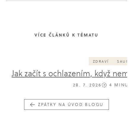
VÍCE ČLÁNKŮ K TÉMATU
ZDRAVÍ
SAUNA
Jak začít s ochlazením, když nem
28. 7. 2026
4 MINUT
ZPÁTKY NA ÚVOD BLOGU