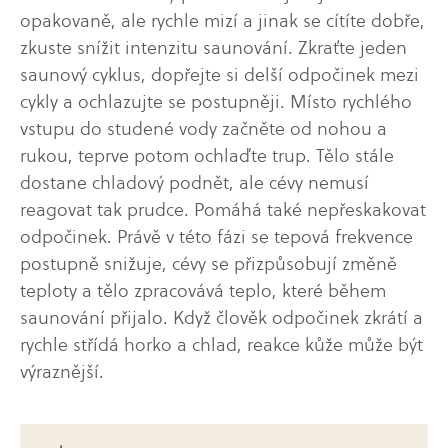
opakovaně, ale rychle mizí a jinak se cítíte dobře,
zkuste snížit intenzitu saunování. Zkraťte jeden
saunový cyklus, dopřejte si delší odpočinek mezi
cykly a ochlazujte se postupněji. Místo rychlého
vstupu do studené vody začněte od nohou a
rukou, teprve potom ochlaďte trup. Tělo stále
dostane chladový podnět, ale cévy nemusí
reagovat tak prudce. Pomáhá také nepřeskakovat
odpočinek. Právě v této fázi se tepová frekvence
postupně snižuje, cévy se přizpůsobují změně
teploty a tělo zpracovává teplo, které během
saunování přijalo. Když člověk odpočinek zkrátí a
rychle střídá horko a chlad, reakce kůže může být
výraznější.