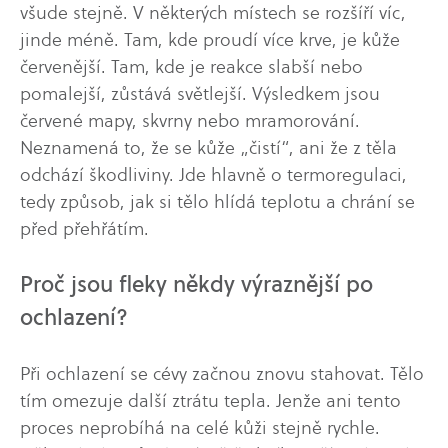
všude stejně. V některých místech se rozšíří víc,
jinde méně. Tam, kde proudí více krve, je kůže
červenější. Tam, kde je reakce slabší nebo
pomalejší, zůstává světlejší. Výsledkem jsou
červené mapy, skvrny nebo mramorování.
Neznamená to, že se kůže „čistí“, ani že z těla
odchází škodliviny. Jde hlavně o termoregulaci,
tedy způsob, jak si tělo hlídá teplotu a chrání se
před přehřátím.
Proč jsou fleky někdy výraznější po
ochlazení?
Při ochlazení se cévy začnou znovu stahovat. Tělo
tím omezuje další ztrátu tepla. Jenže ani tento
proces neprobíhá na celé kůži stejně rychle.