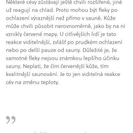
Některé cévy zůstávají ještě chvíli rozšířené, jiné
už reagují na chlad. Proto mohou být fleky po
ochlazení výraznější než přímo v sauně. Kůže
může chvíli působit nerovnoměrně, jako by na ní
vznikly červené mapy. U citlivějších lidí je tato
reakce viditelnější, zvlášť po prudkém ochlazení
nebo po delší pauze od sauny. Důležité je, že
samotné fleky nejsou známkou lepšího účinku
sauny. Neplatí, že čím červenější kůže, tím
kvalitnější saunování. Je to jen viditelná reakce
cév na změnu teploty.