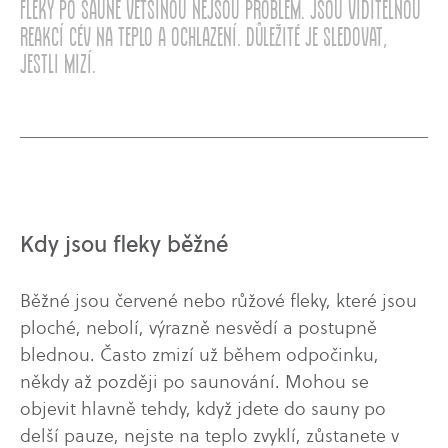
Fleky po sauně většinou nejsou problém. Jsou viditelnou
reakcí cév na teplo a ochlazení. Důležité je sledovat,
jestli mizí.
Kdy jsou fleky běžné
Běžné jsou červené nebo růžové fleky, které jsou
ploché, nebolí, výrazně nesvědí a postupně
blednou. Často zmizí už během odpočinku,
někdy až později po saunování. Mohou se
objevit hlavně tehdy, když jdete do sauny po
delší pauze, nejste na teplo zvyklí, zůstanete v