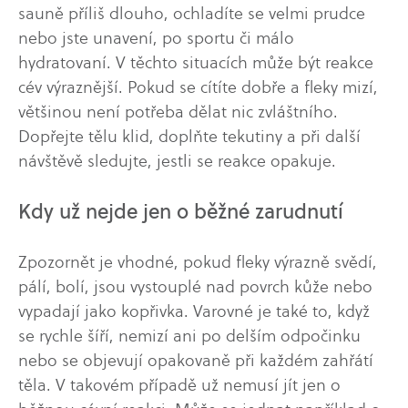
sauně příliš dlouho, ochladíte se velmi prudce
nebo jste unavení, po sportu či málo
hydratovaní. V těchto situacích může být reakce
cév výraznější. Pokud se cítíte dobře a fleky mizí,
většinou není potřeba dělat nic zvláštního.
Dopřejte tělu klid, doplňte tekutiny a při další
návštěvě sledujte, jestli se reakce opakuje.
Kdy už nejde jen o běžné zarudnutí
Zpozornět je vhodné, pokud fleky výrazně svědí,
pálí, bolí, jsou vystouplé nad povrch kůže nebo
vypadají jako kopřivka. Varovné je také to, když
se rychle šíří, nemizí ani po delším odpočinku
nebo se objevují opakovaně při každém zahřátí
těla. V takovém případě už nemusí jít jen o