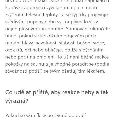
běžnou cévní reakci. Může se jednat například o
kopřivkovou reakci vyvolanou teplem nebo
zvýšením tělesné teploty. Ta se typicky projevuje
svědivými pupeny nebo vystouplými ložisky,
nejen plošným zarudnutím. Saunování ukončete
hned, pokud se ke kožním projevům přidá
motání hlavy, nevolnost, slabost, bušení srdce,
otok rtů, očí nebo obličeje, potíže s dýcháním
nebo pocit na omdlení. To už není běžná reakce
pokožky na saunu a je vhodné poradit se (podle
závažnosti potíží) se svým ošetřujícím lékařem.
Co udělat příště, aby reakce nebyla tak
výrazná?
Pokud se vám fleky po sauně objevují